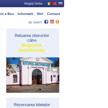
Alegeţi limba :
nt a Bus
Informatii
Stiri
Contact
ne gasiti:
Reluarea zborurilor
către
Belgorod-
Dnestrovsky
Rezervarea biletelor